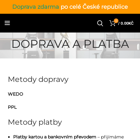
Doprava zdarma
po celé České republice
0
/
0.00
KČ
DOPRAVA A PLATBA
Metody dopravy
WEDO
PPL
Metody platby
Platby kartou a bankovním převodem
– přijímáme