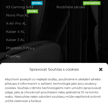
NOVINKA
NOVÁ NABÍDKA
X3 Gaming Sofa
Rozšířená záruka
NOVINKA
Novis Plus XL
X-Air Pro XL
Kaiser 4 XL
Kaiser 3 XL
Phantom 3 Pro L
Doplňky
Důležité informace
O nákupu
Spravovat Souhlas s cookies
O nás
Doprava a platba
Abychom poskytli co nejlepší služby, používáme k ukládání a/nebo
přístupu k informacím o zařízení, technologie jako jsou soubory
Kde nás najdete?
Výměna a vrácení zboží
cookies. Souhlas s těmito technologiemi nám umožní zpracovávat
údaje, jako je chování při procházení nebo jedinečná ID na tomto
Laboratoř Anda Seat
Obchodní podmínky
webu. Nesouhlas nebo odvolání souhlasu může nepříznivě ovlivnit
určité vlastnosti a funkce.
Ochrana osobních údajů