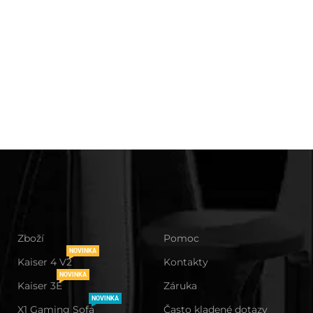
Zboží
Pomoc
NOVINKA
Kaiser 4 V2
Kontakty
NOVINKA
Kaiser 3E
Záruka
NOVINKA
X1 Gaming Sofa
Často kladené dotazy