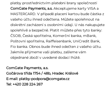
platby prostřednictvím platebni brany společností
ComGate Payments, a.s.
Akceptujeme karty VISA a
MASTERCARD. V případě placení kartou bude částka z
vašeho účtu ihned odečtena. Můžete spolehnout na
diskrétní zacházení s osobními údaji. U nás nakupujete
spolehlivě a bezpečně. Platit můžete přes tyto banky:
ČSOB, Česká spořitelna, Komerční banka, mBank,
Poštovní spořitelna, Raiffeisenbank, UniCredit Bank,
Fio banka. Obnos bude ihned odečten z vašeho účtu.
Jakmile přijmeme vaši platbu, zašleme vám
objednané zboží v uvedené dodací lhůtě.
ComGate Payments, a.s.
Gočárova třída 1754 / 48b, Hradec Králové
E-mail:
platby-podpora@comgate.cz
Tel: +420 228 224 267