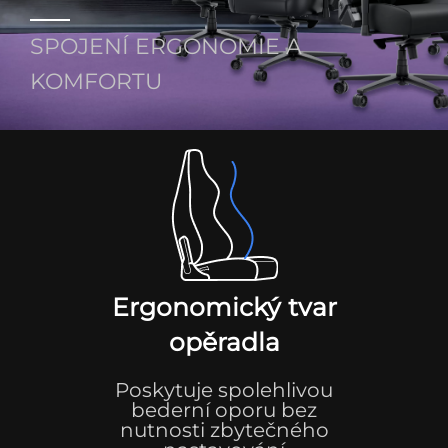
SPOJENÍ ERGONOMIE A
KOMFORTU
Ergonomický tvar
opěradla
Poskytuje spolehlivou
bederní oporu bez
nutnosti zbytečného