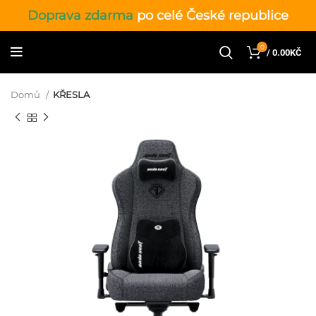
Doprava zdarma
po celé České republice
0
/
0.00
KČ
Domů
KŘESLA