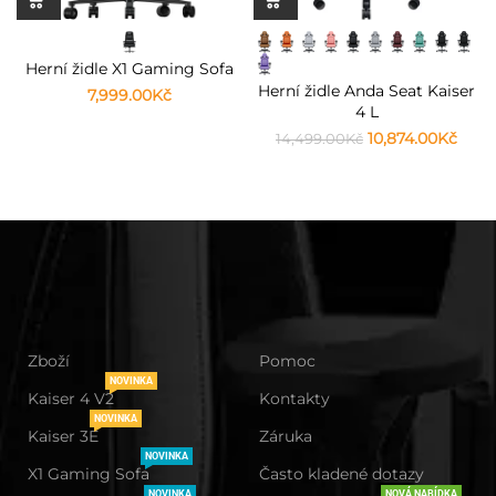
Herní židle X1 Gaming Sofa
Herní židle Anda Seat Kaiser
7,999.00
Kč
4 L
10,874.00
Kč
14,499.00
Kč
Zboží
Pomoc
NOVINKA
Kaiser 4 V2
Kontakty
NOVINKA
Kaiser 3E
Záruka
NOVINKA
X1 Gaming Sofa
Často kladené dotazy
NOVINKA
NOVÁ NABÍDKA