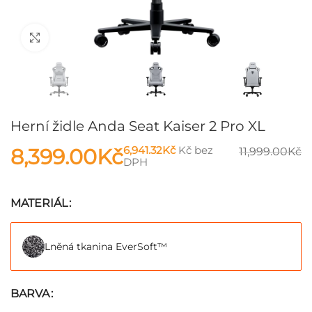
Klikni pro zvětšení
Herní židle Anda Seat Kaiser 2 Pro XL
8,399.00
Kč
6,941.32
Kč
Kč bez
11,999.00
Kč
DPH
MATERIÁL
Lněná tkanina EverSoft™
BARVA