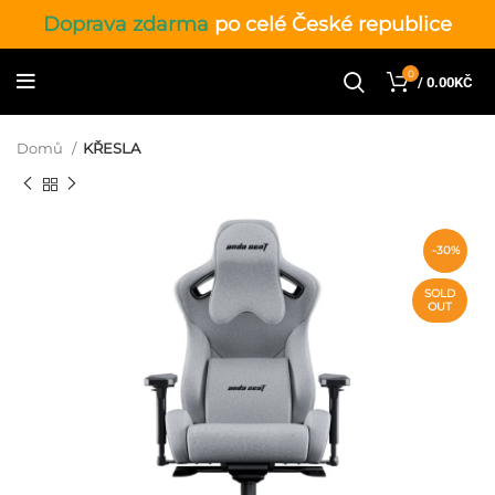
Doprava zdarma
po celé České republice
0
/
0.00
KČ
Domů
KŘESLA
-30%
SOLD
OUT