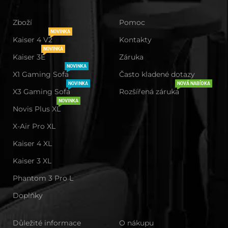
Zboží
Pomoc
NOVINKA
Kaiser 4 V2
Kontakty
NOVINKA
Kaiser 3E
Záruka
NOVINKA
X1 Gaming Sofa
Často kladené dotazy
NOVINKA
NOVÁ NABÍDKA
X3 Gaming Sofa
Rozšířená záruka
NOVINKA
Novis Plus XL
X-Air Pro XL
Kaiser 4 XL
Kaiser 3 XL
Phantom 3 Pro L
Doplňky
Důležité informace
O nákupu