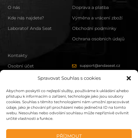
O nás
Doprava a platba
Kde nás najdete?
Výměna a vrácení zboží
Laboratoř Anda Seat
Obchodní podmínky
Ochrana osobních údajů
Kontakty
Osobní účet
support@andaseat.cz
Zákazníkům
Spravovat Souhlas s cookies
Sponzorství
Abychom poskytli co nejlepší služby, používáme k ukládání a/nebo
přístupu k informacím o zařízení, technologie jako jsou soubory
cookies. Souhlas s těmito technologiemi nám umožní zpracovávat
údaje, jako je chování při procházení nebo jedinečná ID na tomto
webu. Nesouhlas nebo odvolání souhlasu může nepříznivě ovlivnit
určité vlastnosti a funkce.
All rights reserved by AndaSeat
PŘÍJMOUT