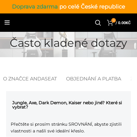
Doprava zdarma
po celé České republice
0
/
0.00
KČ
Často kladené dotazy
O ZNAČCE ANDASEAT
OBJEDNÁNÍ A PLATBA
Z
Jungle, Axe, Dark Demon, Kaiser nebo jiné? Které si
vybrat?
Přečtěte si prosím stránku
SROVNÁNÍ, abyste zjistili
vlastnosti a našli své ideální křeslo.