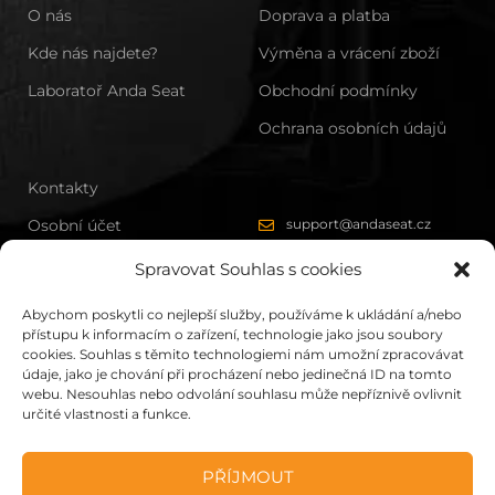
O nás
Doprava a platba
Kde nás najdete?
Výměna a vrácení zboží
Laboratoř Anda Seat
Obchodní podmínky
Ochrana osobních údajů
Kontakty
Osobní účet
support@andaseat.cz
Zákazníkům
Spravovat Souhlas s cookies
Sponzorství
Abychom poskytli co nejlepší služby, používáme k ukládání a/nebo
přístupu k informacím o zařízení, technologie jako jsou soubory
cookies. Souhlas s těmito technologiemi nám umožní zpracovávat
údaje, jako je chování při procházení nebo jedinečná ID na tomto
webu. Nesouhlas nebo odvolání souhlasu může nepříznivě ovlivnit
určité vlastnosti a funkce.
All rights reserved by AndaSeat
PŘÍJMOUT