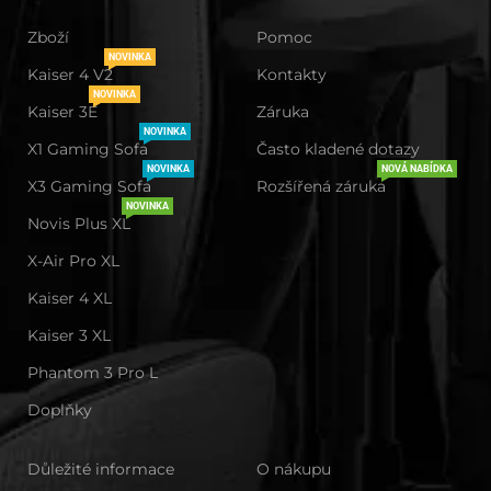
Zboží
Pomoc
NOVINKA
Kaiser 4 V2
Kontakty
NOVINKA
Kaiser 3E
Záruka
NOVINKA
X1 Gaming Sofa
Často kladené dotazy
NOVINKA
NOVÁ NABÍDKA
X3 Gaming Sofa
Rozšířená záruka
NOVINKA
Novis Plus XL
X-Air Pro XL
Kaiser 4 XL
Kaiser 3 XL
Phantom 3 Pro L
Doplňky
Důležité informace
O nákupu