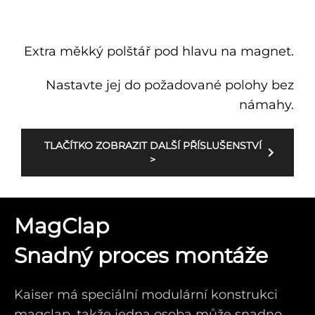
Extra měkký polštář pod hlavu na magnet.
Nastavte jej do požadované polohy bez
námahy.
TLAČÍTKO ZOBRAZIT DALŠÍ PŘÍSLUŠENSTVÍ
>
MagClap
Snadný proces montáže
Kaiser má speciální modulární konstrukci
magclap, takže jedna osoba může snadno