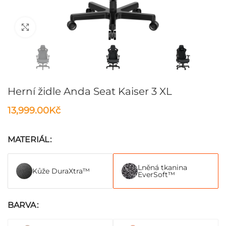
Klikni pro zvětšení
Herní židle Anda Seat Kaiser 3 XL
13,999.00
Kč
MATERIÁL
Lněná tkanina
Kůže DuraXtra™
EverSoft™
BARVA