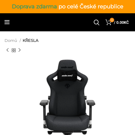
Doprava zdarma
po celé České republice
0
/
0.00
KČ
Domů
KŘESLA