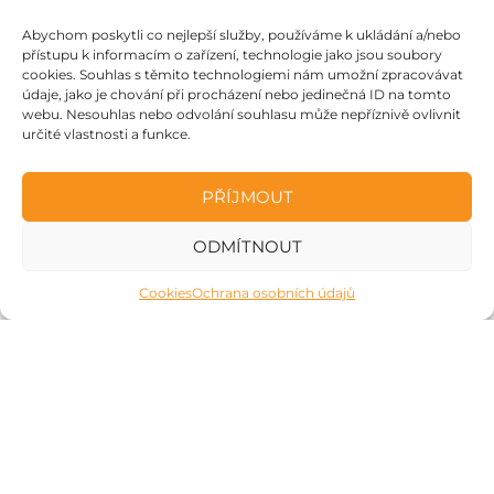
Kaiser 3 XL
Abychom poskytli co nejlepší služby, používáme k ukládání a/nebo
Phantom 3 Pro L
přístupu k informacím o zařízení, technologie jako jsou soubory
cookies. Souhlas s těmito technologiemi nám umožní zpracovávat
Doplňky
údaje, jako je chování při procházení nebo jedinečná ID na tomto
webu. Nesouhlas nebo odvolání souhlasu může nepříznivě ovlivnit
určité vlastnosti a funkce.
Důležité informace
O nákupu
O nás
Doprava a platba
PŘÍJMOUT
Kde nás najdete?
Výměna a vrácení zboží
ODMÍTNOUT
Laboratoř Anda Seat
Obchodní podmínky
0
Cookies
Ochrana osobních údajů
Ochrana osobních údajů
Prodejna
Je to žádoucí
Košík
Profil
Kontakty
Osobní účet
support@andaseat.cz
Zákazníkům
Sponzorství