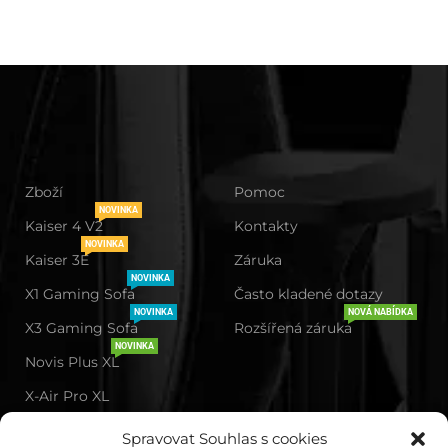
Zboží
Pomoc
NOVINKA
Kaiser 4 V2
Kontakty
NOVINKA
Kaiser 3E
Záruka
NOVINKA
X1 Gaming Sofa
Často kladené dotazy
NOVINKA
NOVÁ NABÍDKA
X3 Gaming Sofa
Rozšířená záruka
NOVINKA
Novis Plus XL
X-Air Pro XL
Kaiser 4 XL
Spravovat Souhlas s cookies